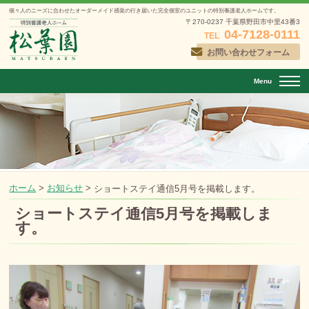
個々人のニーズに合わせたオーダーメイド感覚の行き届いた
完全個室のユニットの特別養護老人ホームです。
〒270-0237 千葉県野田市中里43番3
04-7128-0111
TEL
お問い合わせフォーム
Menu
ホーム
>
お知らせ
>
ショートステイ通信5月号を掲載します。
ショートステイ通信5月号を掲載しま
す。
投稿日：
2026年4月30日