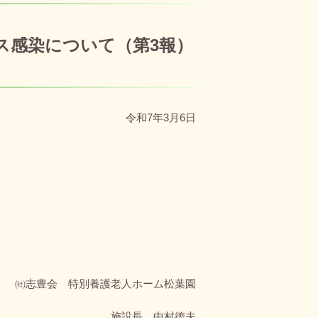
ス感染について（第3報）
令和7年3月6日
㈳志豊会 特別養護老人ホーム松葉園
施設長 中村徳夫