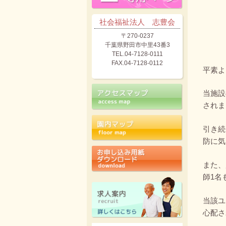
社会福祉法人 志豊会
〒270-0237
千葉県野田市中里43番3
TEL.04-7128-0111
FAX.04-7128-0112
平素よ
当施設
されま
引き続
防に気
また、
師1名
当該ユ
心配さ