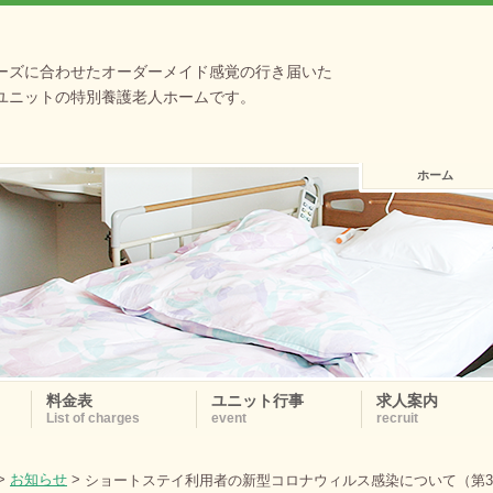
ーズに合わせたオーダーメイド感覚の行き届いた
ユニットの特別養護老人ホームです。
ホーム
料金表
ユニット行事
求人案内
List of charges
event
recruit
>
お知らせ
>
ショートステイ利用者の新型コロナウィルス感染について（第