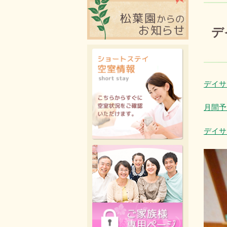
デ
投稿日
デイサ
月間予
デイサ